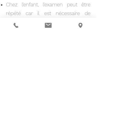
Chez l’enfant, l’examen peut être
répété car il est nécessaire de
vérifier les lunettes plusieurs fois…
La croissance (notamment de l’œil)
n’étant pas achevée, les valeurs sont
amenées à changer fréquemment
contrairement à l’adulte chez qui la
vision se stabilise.
6
Recommandations
Portez les « lunettes de repos » en
cas de travail sur écran, fatigue