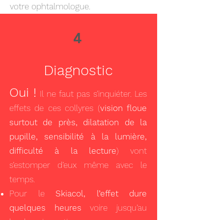
votre ophtalmologue.
4
Diagnostic
Oui !
Il ne faut pas s’inquiéter. Les
effets de ces collyres (
vision floue
surtout de près, dilatation de la
pupille, sensibilité à la lumière,
difficulté à la lecture
) vont
s’estomper d’eux même avec le
temps.
Pour le
Skiacol, l’effet dure
quelques heures
voire jusqu’au