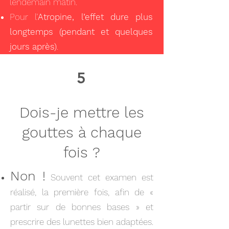
lendemain matin.
Pour l’
Atropine, l’effet dure plus
longtemps (pendant et quelques
jours après)
.
5
Dois-je mettre les
gouttes à chaque
fois ?
Non !
Souvent cet examen est
réalisé, la première fois, afin de «
partir sur de bonnes bases » et
prescrire des lunettes bien adaptées.