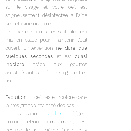
sur le visage et votre oeil est
soigneusement désinfectée à l'aide
de bétadine oculaire.
Un écarteur à paupières stérile sera
mis en place pour maintenir l'oeil
ouvert.
L'intervention
ne dure que
quelques secondes
et est
quasi
indolore
grâce aux gouttes
anesthésiantes et à une aiguille très
fine.
Evolution :
L'oeil reste indolore dans
la très grande majorité des cas.
Une sensation d'
oeil sec
(légère
brûlure et/ou larmoiement) est
possible le soir même. Quelques «