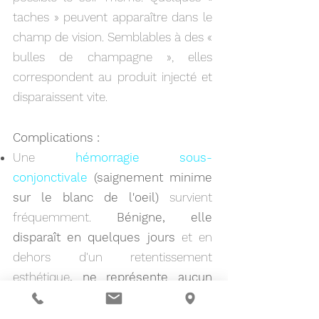
taches » peuvent apparaître dans le
champ de vision. Semblables à des «
bulles de champagne », elles
correspondent au produit injecté et
disparaissent vite.
Complications :
Une
hémorragie sous-
conjonctivale
(
saignement minime
sur le blanc de l'oeil)
survient
fréquemment.
Bénigne, elle
disparaît en quelques
jours
et en
dehors d'un retentissement
esth
étique
,
ne représente aucun
danger pour l'oeil
.
Si vous percevez une baisse de