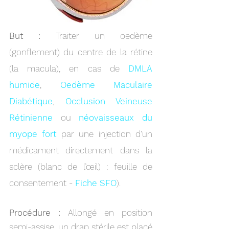
But :
Traiter un oedème
(gonflement) du centre de la rétine
(la macula), en cas de
DMLA
humide
,
Oedème Maculaire
Diabétique
,
Occlusion Veineuse
Rétinienne
ou
néovaisseaux du
myope fort
par une
injection d'un
médicament directement dans
la
sclère (blanc de l’œil)
: feuille de
consentement -
Fiche SFO
).
Procédure :
Allongé en position
semi-assise, un drap stérile est placé